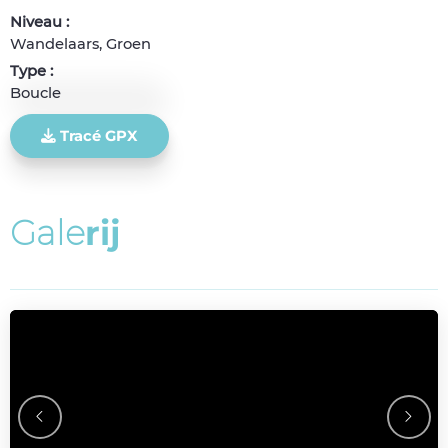
Niveau :
Wandelaars, Groen
Type :
Boucle
Tracé GPX
G
a
l
e
r
i
j