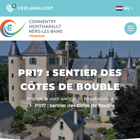
0
VERLANGLIJST
NL
PR17 : SENTIER DES
CÔTES DE BOUBLE
Inspiratie voor welzijn in Bourbonnais
PR17 : Sentier des Côtes de Bouble