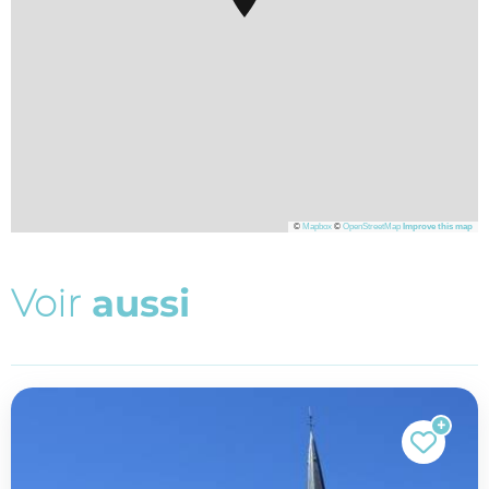
©
Mapbox
©
OpenStreetMap
Improve this map
V
o
i
r
a
u
s
s
i