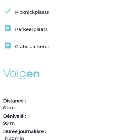
Picknickplaats
Parkeerplaats
Gratis parkeren
V
o
l
g
e
n
Distance :
6 km
Dénivelé :
99 m
Durée journalière :
1h 30min