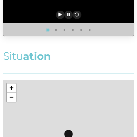
S
i
t
u
a
t
i
o
n
+
−