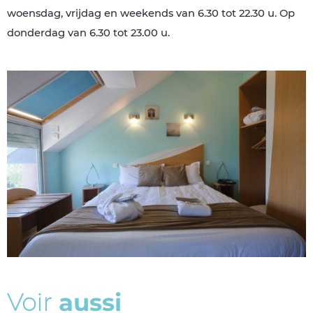
woensdag, vrijdag en weekends van 6.30 tot 22.30 u. Op
donderdag van 6.30 tot 23.00 u.
V
o
i
r
a
u
s
s
i