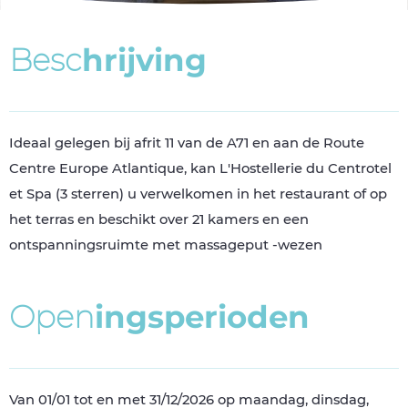
B
e
s
c
h
r
i
j
v
i
n
g
Ideaal gelegen bij afrit 11 van de A71 en aan de Route
Centre Europe Atlantique, kan L'Hostellerie du Centrotel
et Spa (3 sterren) u verwelkomen in het restaurant of op
het terras en beschikt over 21 kamers en een
ontspanningsruimte met massageput -wezen
O
p
e
n
i
n
g
s
p
e
r
i
o
d
e
n
Van 01/01 tot en met 31/12/2026 op maandag, dinsdag,