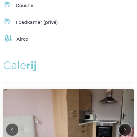
Douche
1 badkamer (privé)
Airco
G
a
l
e
r
i
j