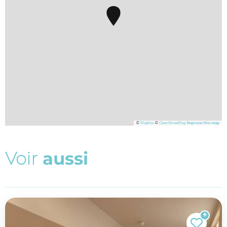
©
Mapbox
©
OpenStreetMap
Improve this map
V
o
i
r
a
u
s
s
i