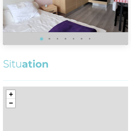
S
i
t
u
a
t
i
o
n
+
−