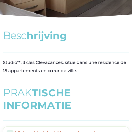
B
e
s
c
h
r
i
j
v
i
n
g
Studio**, 3 clés Clévacances, situé dans une résidence de
18 appartements en cœur de ville.
P
R
A
K
T
I
S
C
H
E
I
N
F
O
R
M
A
T
I
E