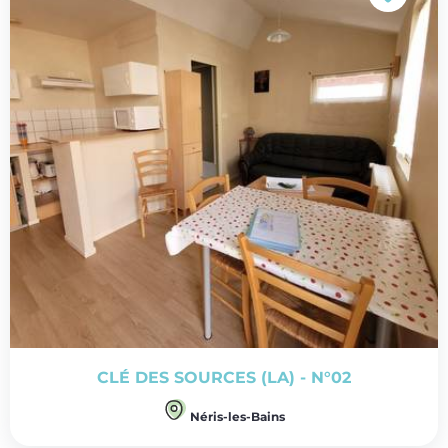
CLÉ DES SOURCES (LA) - N°02
Néris-les-Bains