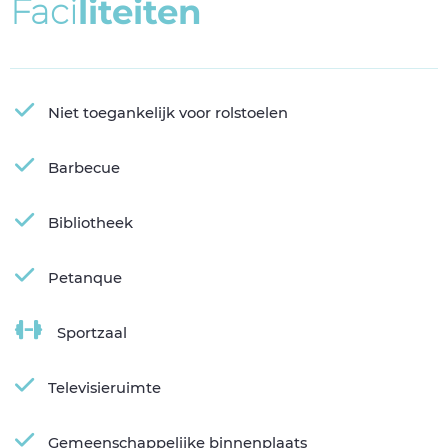
F
a
c
i
l
i
t
e
i
t
e
n
Niet toegankelijk voor rolstoelen
Barbecue
Bibliotheek
Petanque
Sportzaal
Televisieruimte
Gemeenschappelijke binnenplaats