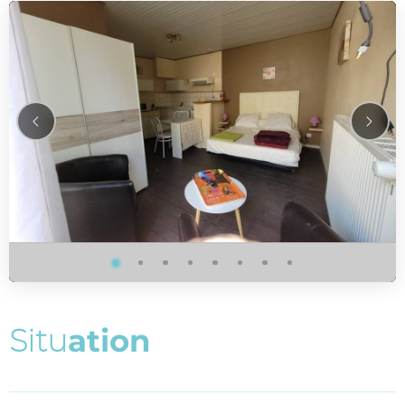
S
i
t
u
a
t
i
o
n