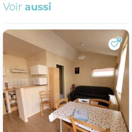
V
o
i
r
a
u
s
s
i