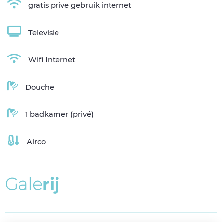
gratis prive gebruik internet
Televisie
Wifi Internet
Douche
1 badkamer (privé)
Airco
G
a
l
e
r
i
j