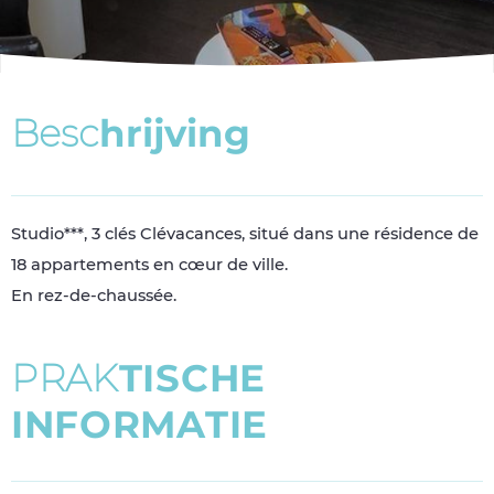
B
e
s
c
h
r
i
j
v
i
n
g
Studio***, 3 clés Clévacances, situé dans une résidence de
18 appartements en cœur de ville.
En rez-de-chaussée.
P
R
A
K
T
I
S
C
H
E
I
N
F
O
R
M
A
T
I
E