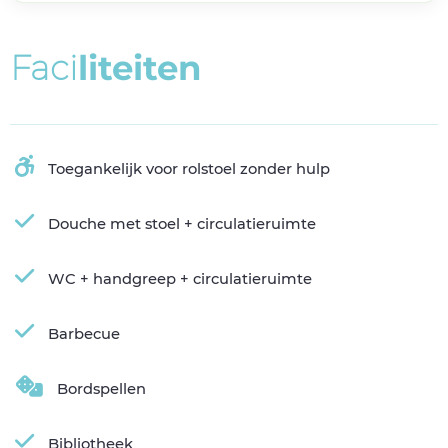
F
a
c
i
l
i
t
e
i
t
e
n
Toegankelijk voor rolstoel zonder hulp
Douche met stoel + circulatieruimte
WC + handgreep + circulatieruimte
Barbecue
Bordspellen
Bibliotheek