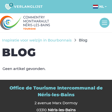
0
VERLANGLIJST
NL
Inspiratie voor welzijn in Bourbonnais
Blog
BLOG
Geen artikel gevonden.
Office de Tourisme Intercommunal de
Néris-les-Bains
2 avenue Marx Dormoy
03310
Néris-les-Bains