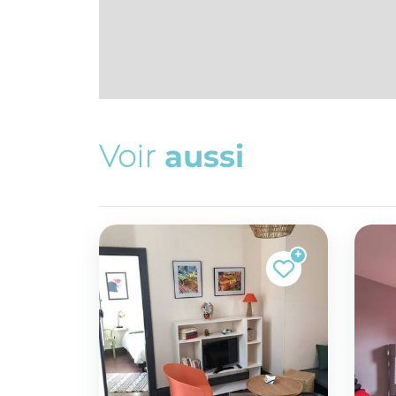
V
o
i
r
a
u
s
s
i