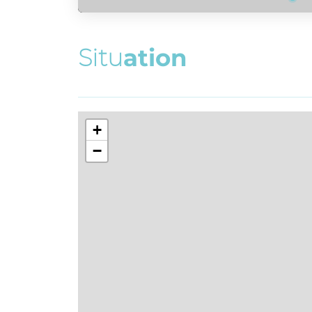
S
i
t
u
a
t
i
o
n
+
−