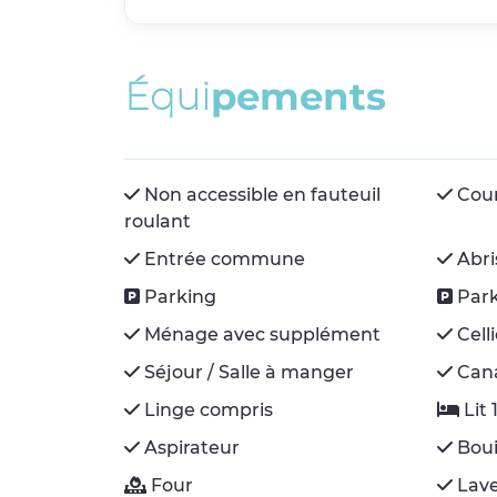
É
q
u
i
p
e
m
e
n
t
s
Non accessible en fauteuil
Cou
roulant
Entrée commune
Abri
Parking
Park
Ménage avec supplément
Cell
Séjour / Salle à manger
Cana
Linge compris
Lit
Aspirateur
Boui
Four
Lave