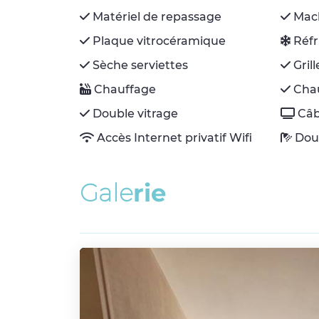
Matériel de repassage
Mach
Plaque vitrocéramique
Réfr
Sèche serviettes
Gril
Chauffage
Chau
Double vitrage
Câbl
Accès Internet privatif Wifi
Dou
G
a
l
e
r
i
e