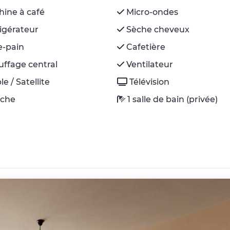
ine à café
Micro-ondes
igérateur
Sèche cheveux
le-pain
Cafetière
ffage central
Ventilateur
e / Satellite
Télévision
che
1 salle de bain (privée)