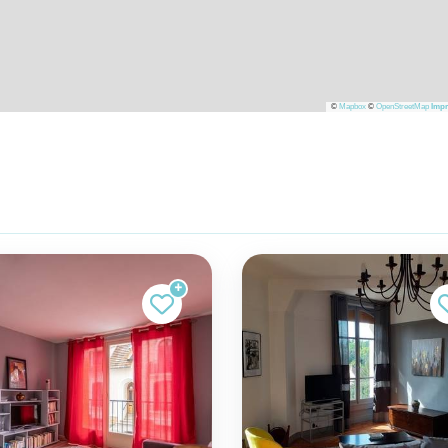
©
Mapbox
©
OpenStreetMap
Impr