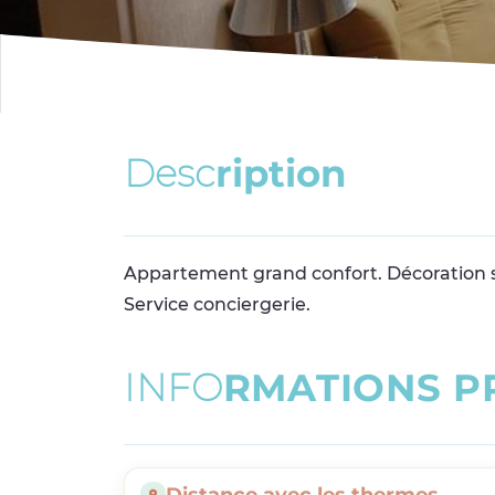
D
e
s
c
r
i
p
t
i
o
n
Appartement grand confort. Décoration 
Service conciergerie.
I
N
F
O
R
M
A
T
I
O
N
S
P
Distance avec les thermes