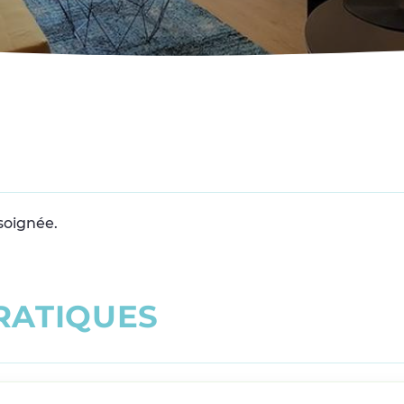
soignée.
R
A
T
I
Q
U
E
S